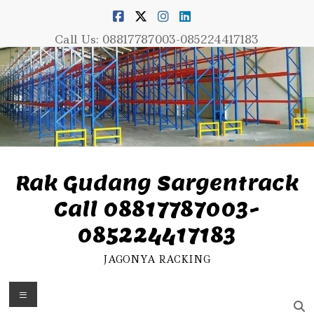
Skip
to
content
Call Us: 08817787003-085224417183
Rak Gudang Sargentrack
Call 08817787003-
085224417183
JAGONYA RACKING
Menu