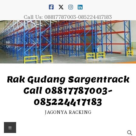
Skip
to
content
Call Us: 08817787003-085224417183
Rak Gudang Sargentrack
Call 08817787003-
085224417183
JAGONYA RACKING
Menu