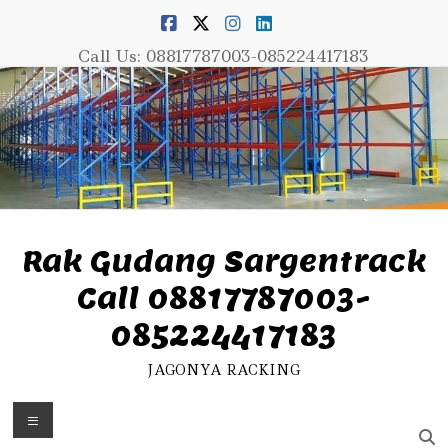
Skip
to
content
Call Us: 08817787003-085224417183
Rak Gudang Sargentrack
Call 08817787003-
085224417183
JAGONYA RACKING
Menu