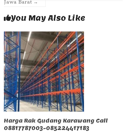
Jawa Barat
→
You May Also Like
Harga Rak Gudang Karawang Call
08817787003-085224417183