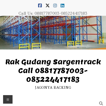
Skip
to
content
Call Us: 08817787003-085224417183
Rak Gudang Sargentrack
Call 08817787003-
085224417183
JAGONYA RACKING
Menu