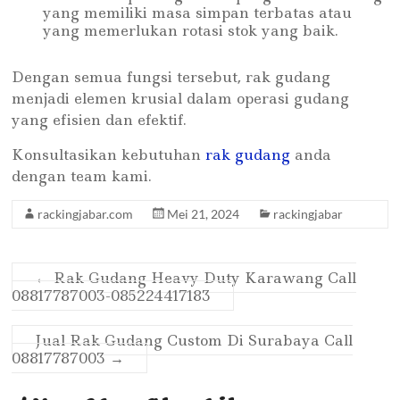
yang memiliki masa simpan terbatas atau
yang memerlukan rotasi stok yang baik.
Dengan semua fungsi tersebut, rak gudang
menjadi elemen krusial dalam operasi gudang
yang efisien dan efektif.
Konsultasikan kebutuhan
rak gudang
anda
dengan team kami.
rackingjabar.com
Mei 21, 2024
rackingjabar
←
Rak Gudang Heavy Duty Karawang Call
08817787003-085224417183
Jual Rak Gudang Custom Di Surabaya Call
08817787003
→