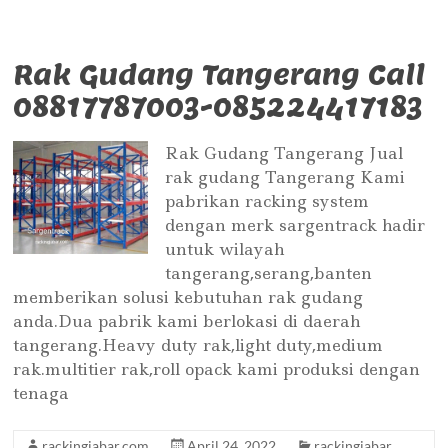
Rak Gudang Tangerang Call
08817787003-085224417183
Rak Gudang Tangerang Jual
rak gudang Tangerang Kami
pabrikan racking system
dengan merk sargentrack hadir
untuk wilayah
tangerang,serang,banten
memberikan solusi kebutuhan rak gudang
anda.Dua pabrik kami berlokasi di daerah
tangerang.Heavy duty rak,light duty,medium
rak.multitier rak,roll opack kami produksi dengan
tenaga
rackingjabar.com
April 24, 2022
rackingjabar