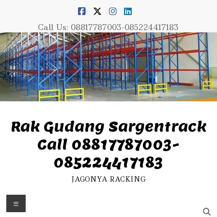
Skip
to
content
Call Us: 08817787003-085224417183
Rak Gudang Sargentrack
Call 08817787003-
085224417183
JAGONYA RACKING
Menu