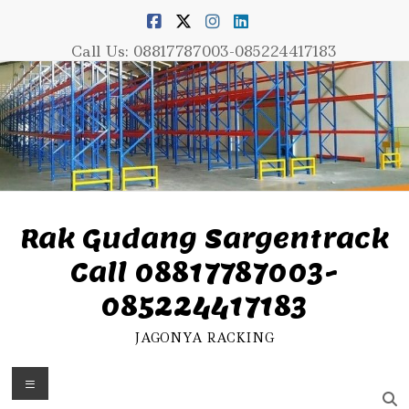
Skip
to
content
Call Us: 08817787003-085224417183
Rak Gudang Sargentrack
Call 08817787003-
085224417183
JAGONYA RACKING
Menu