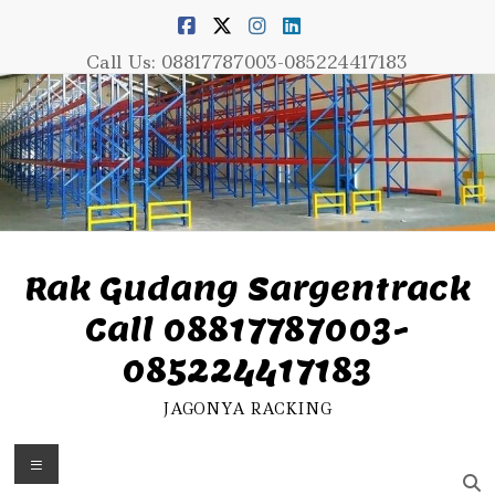
Skip
to
content
Call Us: 08817787003-085224417183
Rak Gudang Sargentrack
Call 08817787003-
085224417183
JAGONYA RACKING
Menu