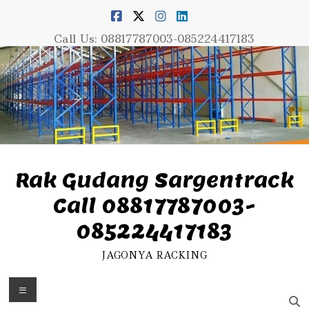
Skip
to
content
Call Us: 08817787003-085224417183
Rak Gudang Sargentrack
Call 08817787003-
085224417183
JAGONYA RACKING
Menu