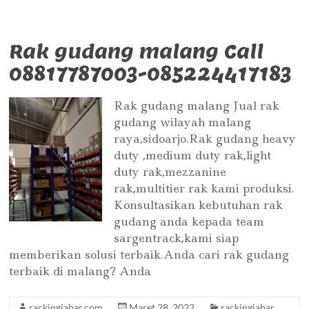
Rak gudang malang Call
08817787003-085224417183
Rak gudang malang Jual rak
gudang wilayah malang
raya,sidoarjo.Rak gudang heavy
duty ,medium duty rak,light
duty rak,mezzanine
rak,multitier rak kami produksi.
Konsultasikan kebutuhan rak
gudang anda kepada team
sargentrack,kami siap
memberikan solusi terbaik.Anda cari rak gudang
terbaik di malang? Anda
rackingjabar.com
Maret 28, 2022
rackingjabar