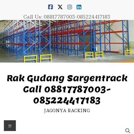
Skip
to
content
Call Us: 08817787003-085224417183
Rak Gudang Sargentrack
Call 08817787003-
085224417183
JAGONYA RACKING
Menu