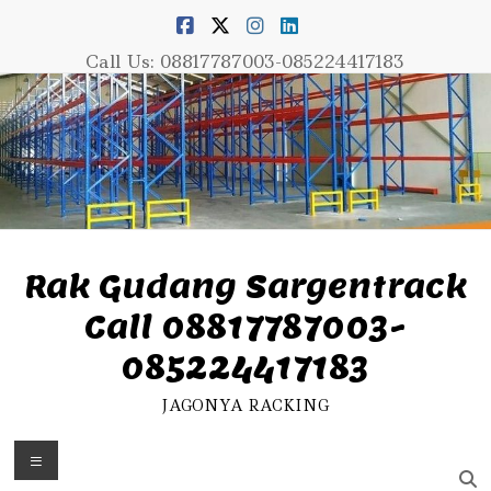
Skip
to
content
Call Us: 08817787003-085224417183
Rak Gudang Sargentrack
Call 08817787003-
085224417183
JAGONYA RACKING
Menu