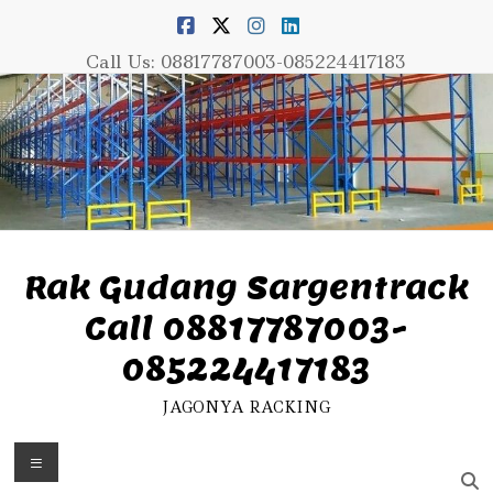
Skip
to
content
Call Us: 08817787003-085224417183
Rak Gudang Sargentrack
Call 08817787003-
085224417183
JAGONYA RACKING
Menu