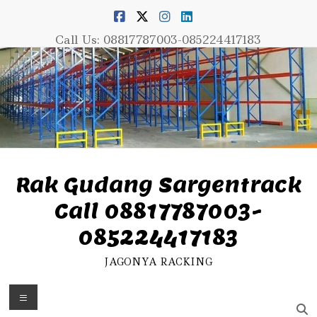
Skip
to
content
Call Us: 08817787003-085224417183
Rak Gudang Sargentrack
Call 08817787003-
085224417183
JAGONYA RACKING
Menu