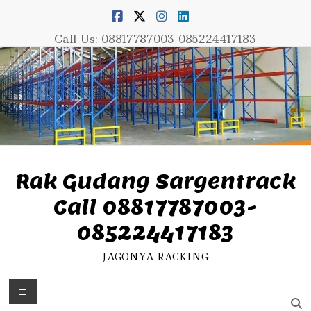
Skip
to
content
Call Us: 08817787003-085224417183
Rak Gudang Sargentrack
Call 08817787003-
085224417183
JAGONYA RACKING
Menu