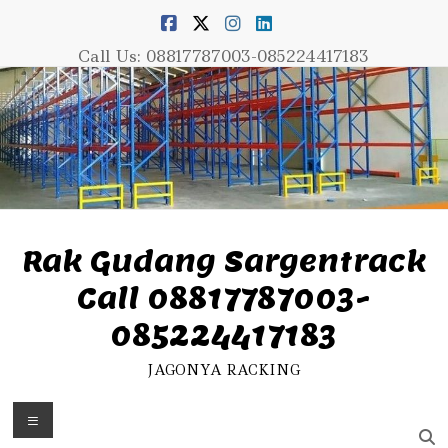
Skip
to
content
Call Us: 08817787003-085224417183
Rak Gudang Sargentrack
Call 08817787003-
085224417183
JAGONYA RACKING
Menu