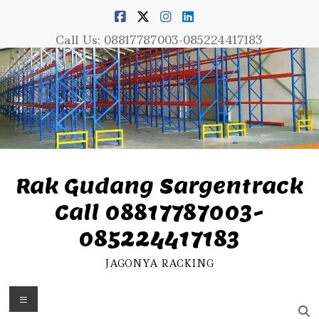
Skip
to
content
Call Us: 08817787003-085224417183
Rak Gudang Sargentrack
Call 08817787003-
085224417183
JAGONYA RACKING
Menu