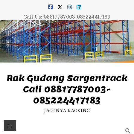
Skip
to
content
Call Us: 08817787003-085224417183
Rak Gudang Sargentrack
Call 08817787003-
085224417183
JAGONYA RACKING
Menu